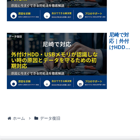
なデータ
を失う前
に確認し
たい対処
法
尼崎で対
応｜外付
けHDD・
USBメモ
リが認識
しない時
の原因と
データを
守るため
の初期対
応
ホーム
データ復旧