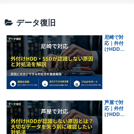
データ復旧
尼崎で対
応｜外付
けHDD・
SSDが認
識しない
原因と対
処法を解
説
芦屋で対
応｜外付
けHDDが
認識しな
い原因と
は？大切